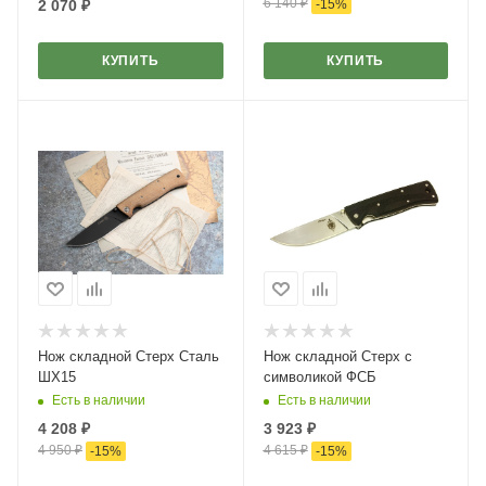
6 140
₽
2 070
₽
-
15
%
КУПИТЬ
КУПИТЬ
Нож складной Стерх Сталь
Нож складной Стерх с
ШХ15
символикой ФСБ
Есть в наличии
Есть в наличии
4 208
₽
3 923
₽
4 950
₽
4 615
₽
-
15
%
-
15
%