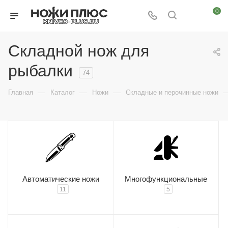
0
Складной нож для
рыбалки
74
—
—
—
Главная
Каталог
Ножи
Складные и перочинные ножи
Автоматические ножи
Многофункциональные
11
5