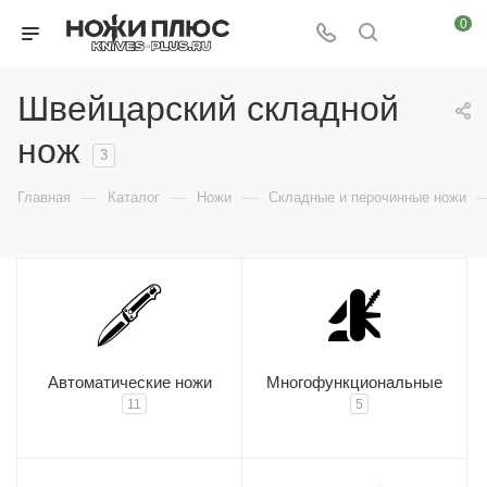
0
Швейцарский складной
нож
3
—
—
—
Главная
Каталог
Ножи
Складные и перочинные ножи
Автоматические ножи
Многофункциональные
11
5