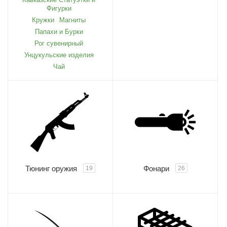
Фигурки
Кружки
Магниты
Папахи и Бурки
Рог сувенирный
Унцукульские изделия
Чай
Тюнинг оружия
Фонари
19
26