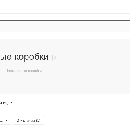
ые коробки
3
—
Подарочные коробки
ание)
нд
В наличии (
3
)