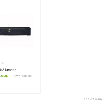
№2 Кизляр
аличии
Арт.: F0017ш
ВСЕ ОТЗЫВЫ