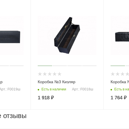
яр
Коробка №3 Кизляр
Коробка 
Есть в наличии
Есть в н
Арт.: F0019ш
Арт.: F0018ш
1 918
₽
1 764
₽
е отзывы