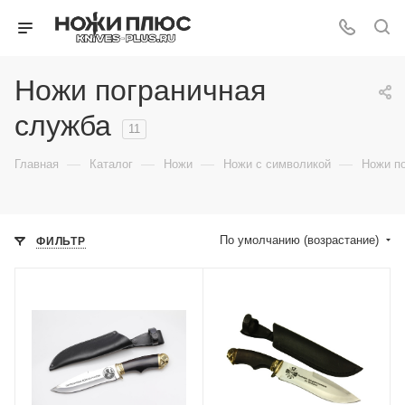
Ножи пограничная
служба
11
—
—
—
—
Главная
Каталог
Ножи
Ножи с символикой
Ножи п
По умолчанию (возрастание)
ФИЛЬТР