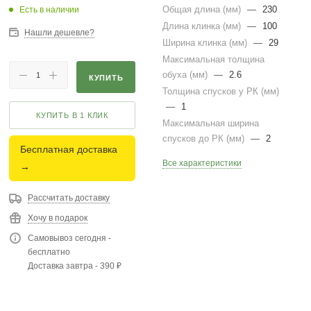
Общая длина (мм)
—
230
Есть в наличии
Длина клинка (мм)
—
100
Нашли дешевле?
Ширина клинка (мм)
—
29
Максимальная толщина
обуха (мм)
—
2.6
КУПИТЬ
Толщина спусков у РК (мм)
—
1
КУПИТЬ В 1 КЛИК
Максимальная ширина
спусков до РК (мм)
—
2
Бесплатная доставка
Все характеристики
→
Рассчитать доставку
Хочу в подарок
Самовывоз сегодня -
бесплатно
Доставка завтра - 390 ₽