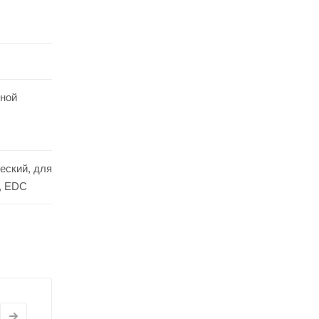
дной
еский, для
, EDC