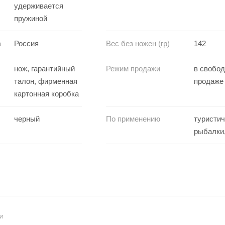
удерживается
пружиной
а
Россия
Вес без ножен (гр)
142
нож, гарантийный
Режим продажи
в свобо
талон, фирменная
продаже
картонная коробка
черный
По применению
туристич
рыбалки
И