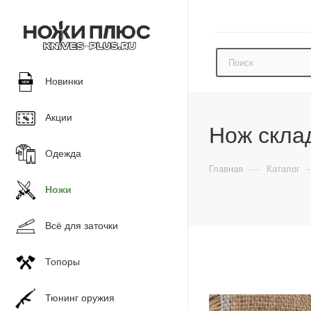
Новинки
Акции
Нож скла
Одежда
—
Главная
Каталог
Ножи
Всё для заточки
Топоры
Тюнинг оружия