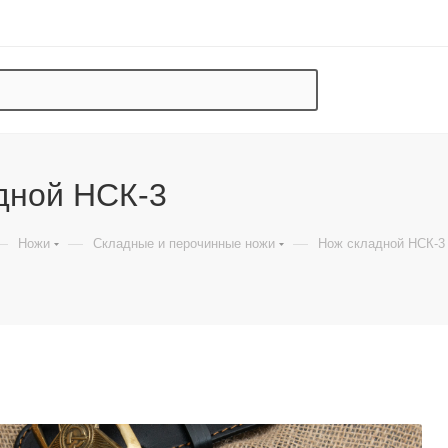
дной НСК-3
—
—
—
Ножи
Складные и перочинные ножи
Нож складной НСК-3