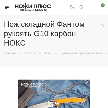
0
Нож складной Фантом
рукоять G10 карбон
НОКС
—
—
—
Главная
Каталог
Ножи
Складные и перочинные ножи