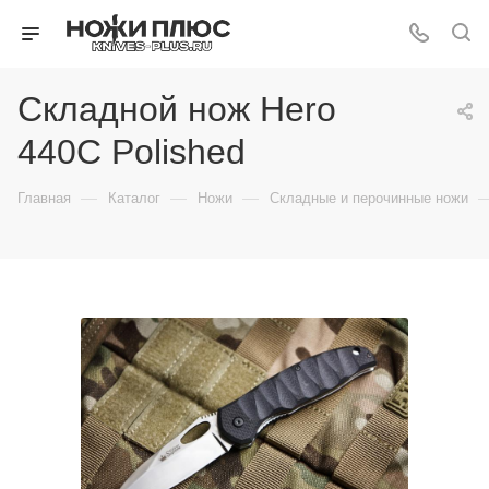
Складной нож Hero
440C Polished
—
—
—
Главная
Каталог
Ножи
Складные и перочинные ножи