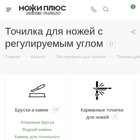
0
Точилка для ножей с
регулируемым углом
27
—
—
—
Главная
Каталог
Инструменты для заточки
Точилка дл
Бруски и камни
Карманные точилки
13
для ножей
5
Алмазные бруски
Водный камень
Камень для точильного