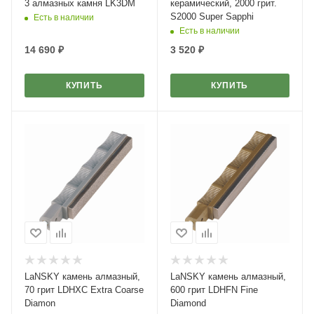
3 алмазных камня LK3DM
керамический, 2000 грит.
S2000 Super Sapphi
Есть в наличии
Есть в наличии
14 690
₽
3 520
₽
КУПИТЬ
КУПИТЬ
LaNSKY камень алмазный,
LaNSKY камень алмазный,
70 грит LDHXC Extra Coarse
600 грит LDHFN Fine
Diamon
Diamond