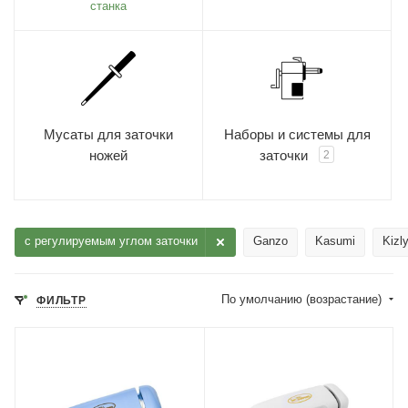
станка
Мусаты для заточки
Наборы и системы для
ножей
заточки
2
с регулируемым углом заточки
Ganzo
Kasumi
Kizl
По умолчанию (возрастание)
ФИЛЬТР