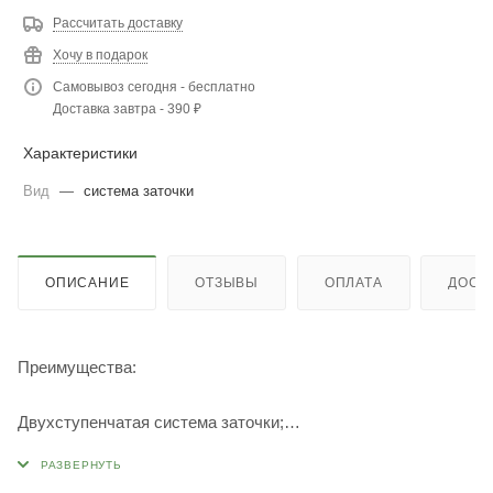
Рассчитать доставку
Хочу в подарок
Самовывоз сегодня - бесплатно
Доставка завтра - 390 ₽
Характеристики
Вид
—
система заточки
ОПИСАНИЕ
ОТЗЫВЫ
ОПЛАТА
ДОСТ
Преимущества:
Двухступенчатая система заточки;
предварительная грубая и последующая более тонкая;
Нескользящее основание обеспечивает безопасность