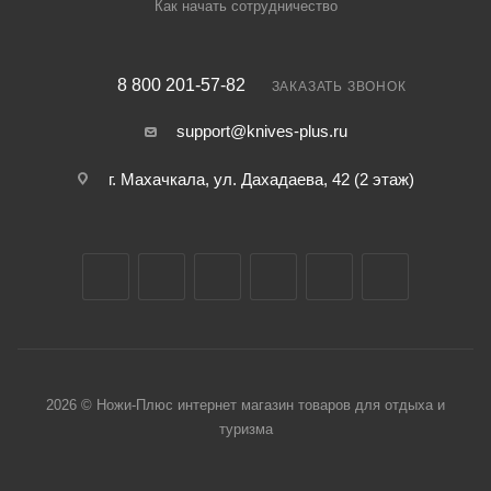
Как начать сотрудничество
Важно!
Не использовать точилку для заточки серрейторных
лезвий или ножниц.
8 800 201-57-82
ЗАКАЗАТЬ ЗВОНОК
Во избежание повреждения ножей не прилагайте
чрезмерных усилий при заточке.
support@knives-plus.ru
Не двигайте лезвие в пазу точилки вперед-назад.
г. Махачкала, ул. Дахадаева, 42 (2 этаж)
Допускается изменение цвета керамических стержней в
процессе эксплуатации.
Точилку нельзя мыть в посудомоечной машине, погружать
в воду, подвергать нагреву.
2026 © Ножи-Плюс интернет магазин товаров для отдыха и
туризма