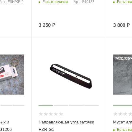
Есть в наличии
Есть в н
Арт.: FSH/KR-1
Арт.: F40183
3 250
₽
3 800
₽
вых и
Направляющая угла заточки
Мусат ал
TG1206
RZR-G1
Есть в н