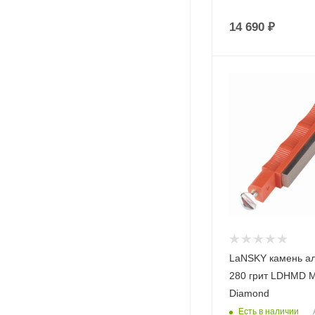
14 690
₽
LaNSKY камень а
280 грит LDHMD 
Diamond
Есть в наличии