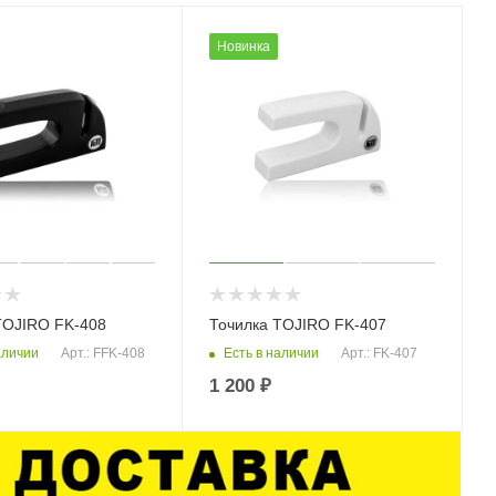
Новинка
TOJIRO FK-408
Точилка TOJIRO FK-407
аличии
Есть в наличии
Арт.: FFK-408
Арт.: FK-407
1 200
₽