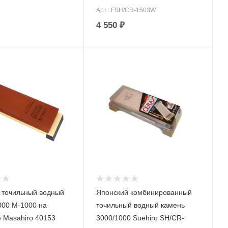
Арт.: FSH/CR-1503W
4 550
₽
 точильный водный
Японский комбинированный
000 M-1000 на
точильный водный камень
е Masahiro 40153
3000/1000 Suehiro SH/CR-