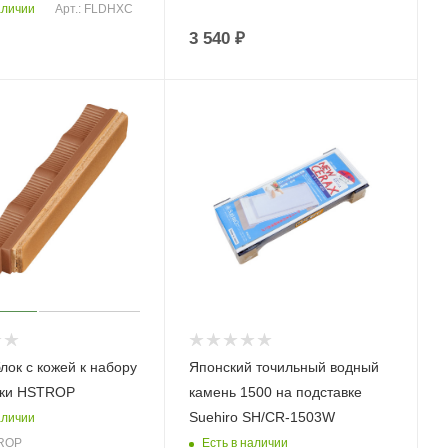
аличии
Арт.: FLDHXC
3 540
₽
лок с кожей к набору
Японский точильный водный
чки HSTROP
камень 1500 на подставке
Suehiro SH/CR-1503W
аличии
Есть в наличии
TROP