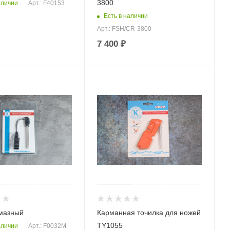
3800
аличии
Арт.: F40153
Есть в наличии
Арт.: FSH/CR-3800
7 400
₽
мазный
Карманная точилка для ножей
TY1055
аличии
Арт.: F0032M