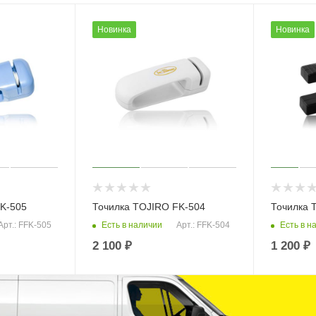
Новинка
Новинка
K-505
Точилка TOJIRO FK-504
Точилка 
Есть в наличии
Есть в н
Арт.: FFK-505
Арт.: FFK-504
2 100
₽
1 200
₽