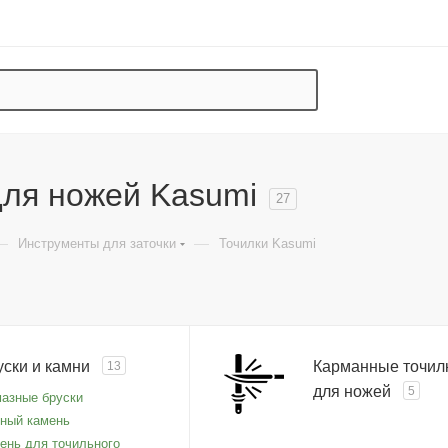
для ножей Kasumi
27
—
—
Инструменты для заточки
Точилки Kasumi
уски и камни
Карманные точил
13
для ножей
5
азные бруски
ный камень
ень для точильного