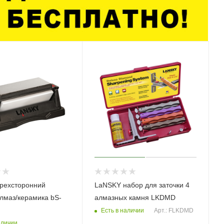
рехсторонний
LaNSKY набор для заточки 4
алмаз/керамика bS-
алмазных камня LKDMD
Есть в наличии
Арт.: FLKDMD
аличии