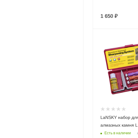
1 650
₽
LaNSKY набор для
алмазных камня 
Есть в наличии