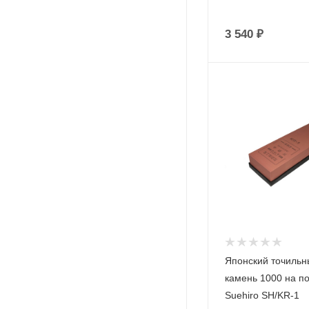
3 540
₽
Японский точильн
камень 1000 на п
Suehiro SH/KR-1