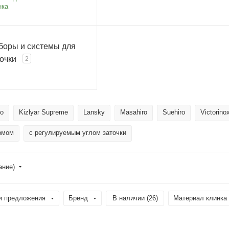
нка
боры и системы для
очки
2
o
Kizlyar Supreme
Lansky
Masahiro
Suehiro
Victorino
змом
с регулируемым углом заточки
ание)
и предложения
Бренд
В наличии (
26
)
Материал клинка