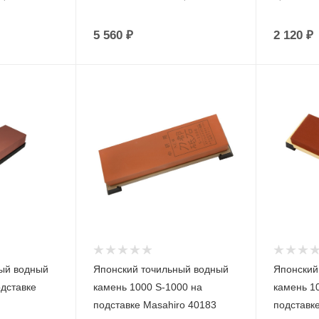
5 560
₽
2 120
₽
ый водный
Японский точильный водный
Японский
одставке
камень 1000 S-1000 на
камень 1
подставке Masahiro 40183
подставк