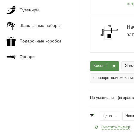
ста
Сувениры
Шашлычные наборы
На
зат
Подарочные коробки
Фонари
Kasumi
Ganz
с поворотным механи
По умолчанию (возраст
Цена
Наш
Очистить фильтр