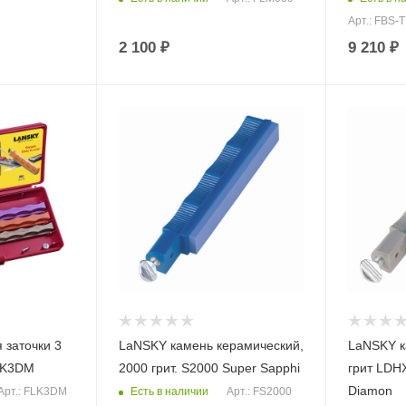
Арт.: FBS-
2 100
₽
9 210
₽
 заточки 3
LaNSKY камень керамический,
LaNSKY к
LK3DM
2000 грит. S2000 Super Sapphi
грит LDH
Diamon
Есть в наличии
Арт.: FLK3DM
Арт.: FS2000