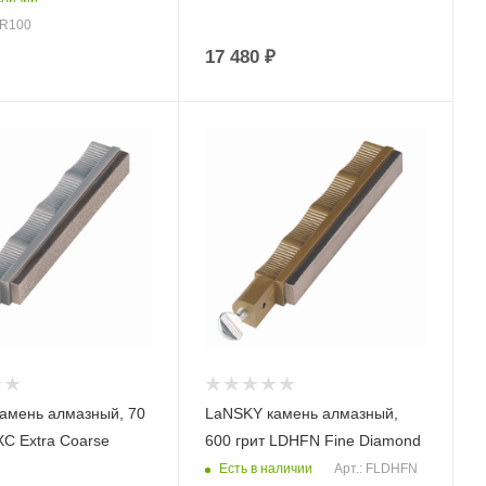
TR100
17 480
₽
амень алмазный, 70
LaNSKY камень алмазный,
XC Extra Coarse
600 грит LDHFN Fine Diamond
Есть в наличии
Арт.: FLDHFN