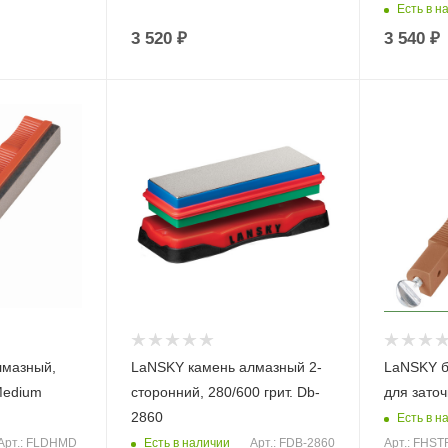
Есть в н
3 520
₽
3 540
₽
лмазный,
LaNSKY камень алмазный 2-
LaNSKY б
Medium
сторонний, 280/600 грит. Db-
для зато
2860
Есть в н
Есть в наличии
Арт.: FLDHMD
Арт.: FDB-2860
Арт.: FHS