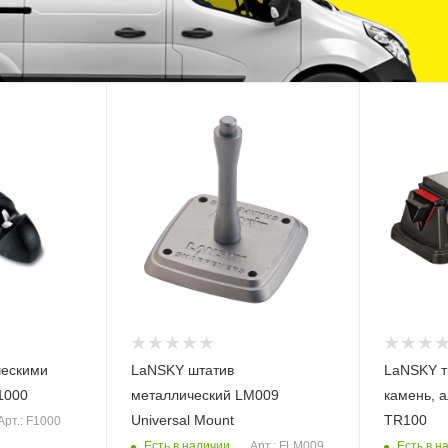
ческими
LaNSKY штатив
LaNSKY т
1000
металлический LM009
камень, 
Universal Mount
TR100
Арт.: F1000
Есть в наличии
Есть в н
Арт.: FLM009