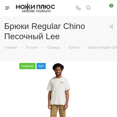
0
Брюки Regular Chino
Песочный Lee
—
—
—
—
Главная
Каталог
Одежда
Брюки
Брюки Regular Ch
Новинка
Хит