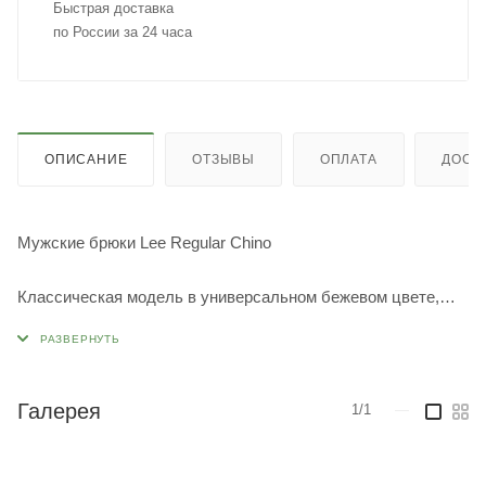
Быстрая доставка
по России за 24 часа
ОПИСАНИЕ
ОТЗЫВЫ
ОПЛАТА
ДОСТ
Мужские брюки Lee Regular Chino
Классическая модель в универсальном бежевом цвете,
идеально подходящая для повседневного использования и
особых случаев.
Характеристики:
Галерея
1/1
—
Материал: Качественная ткань, обеспечивающая комфорт