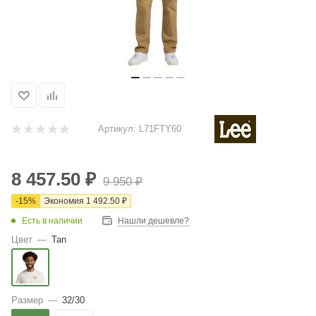
Артикул:
L71FTY60
8 457.50
₽
9 950
₽
-
15
%
Экономия
1 492.50
₽
Есть в наличии
Нашли дешевле?
Цвет
—
Tan
Размер
—
32/30