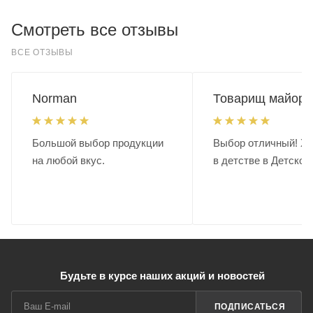
и долговечность.
Крой: Прямой, подходит для разных типов фигур, не
Смотреть все отзывы
стесняет движений.
Цвет: Элегантный бежевый, универсальный и стильный.
ВСЕ ОТЗЫВЫ
Детали:
Практичные карманы для хранения необходимых мелочей.
Norman
Товарищ майор.
Лаконичный дизайн, подходящий для создания как
повседневных, так и более официальных образов.
Большой выбор продукции
Выбор отличный! Хо
Эти брюки — это сочетание стиля, комфорта и
на любой вкус.
в детстве в Детском
функциональности, чтобы вы чувствовали себя уверенно в
любой ситуации.
Будьте в курсе наших акций и новостей
ПОДПИСАТЬСЯ