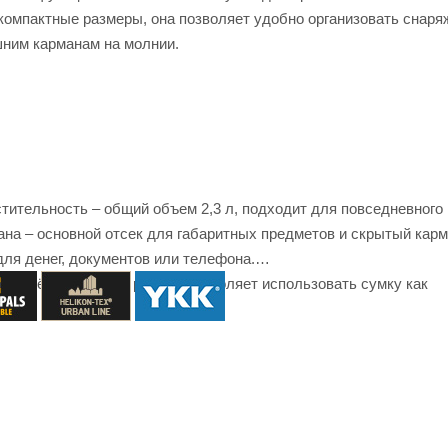
компактные размеры, она позволяет удобно организовать снаря
шним карманам на молнии.
ительность – общий объем 2,3 л, подходит для повседневного
на – основной отсек для габаритных предметов и скрытый карм
для денег, документов или телефона.
 отстёгивающийся ремень позволяет использовать сумку как
айзер.
ной ремень – легко адаптируется под любой размер.
йзер – помогает поддерживать порядок внутри сумки.
– изготовлена из Cordura® с высокой устойчивостью к износу.