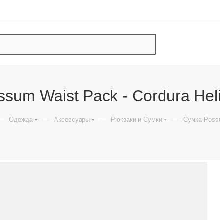
sum Waist Pack - Cordura Hel
—
—
—
—
Одежда
Аксессуары
Рюкзаки и Сумки
Сумка Possu