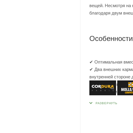
вещей. Несмотря на 
благодаря двум вне
Особенности
✔ Оптимальная вмест
✔ Два внешних карма
внутренней стороне 
✔ Универсальность –
туристический орган
✔ Регулируемый пояс
✔ Встроенный органа
✔ Прочный материал 