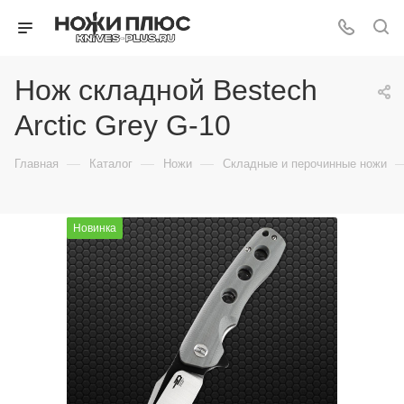
Нож складной Bestech
Arctic Grey G-10
—
—
—
Главная
Каталог
Ножи
Складные и перочинные ножи
Новинка