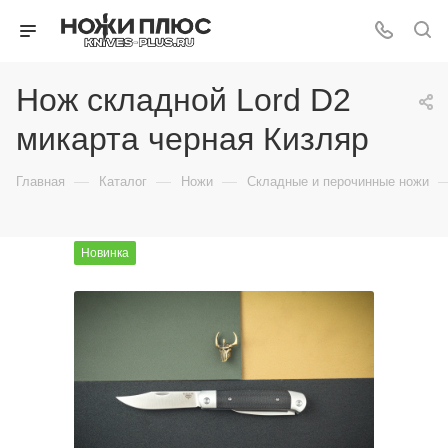
Нож складной Lord D2
микарта черная Кизляр
—
—
—
Главная
Каталог
Ножи
Складные и перочинные ножи
Новинка