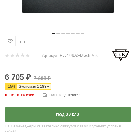
Артикул:
FLL444D2+Black Mik
6 705
₽
7 888
₽
-
15
%
Экономия
1 183
₽
Нет в наличии
Нашли дешевле?
ПОД ЗАКАЗ
Наши менеджеры обязательно свяжутся с вами и уточнят условия
заказа