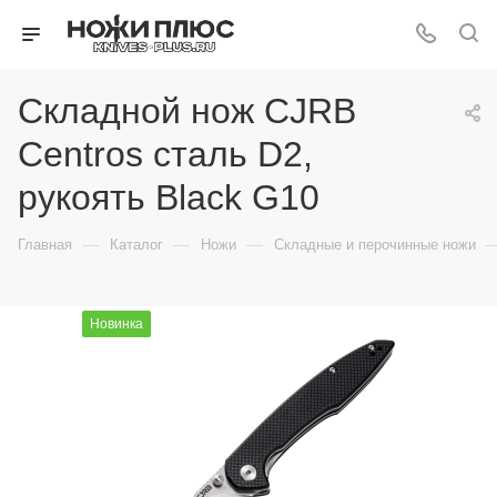
Складной нож CJRB
Centros сталь D2,
рукоять Black G10
—
—
—
Главная
Каталог
Ножи
Складные и перочинные ножи
Новинка