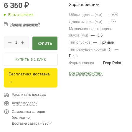
6 350
₽
Характеристики
Общая длина (мм)
—
208
Есть в наличии
Длина клинка (мм)
—
90
Нашли дешевле?
Максимальная толщина
обуха (мм)
—
3.5
Тип спусков
—
Прямые
КУПИТЬ
Тип режущей кромки
—
?
Plain
КУПИТЬ В 1 КЛИК
Форма клинка
—
Drop-Point
Все характеристики
Бесплатная доставка
→
Рассчитать доставку
Хочу в подарок
Самовывоз сегодня -
бесплатно
Доставка завтра - 390 ₽