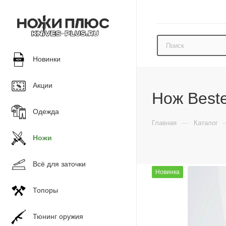
Новинки
Акции
Нож Best
Одежда
—
Главная
Каталог
Ножи
Всё для заточки
Новинка
Топоры
Тюнинг оружия