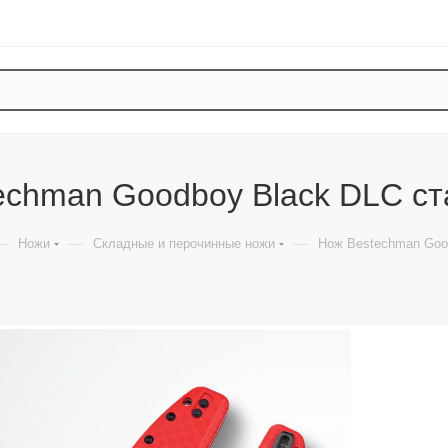
echman Goodboy Black DLC ст
—
—
—
Ножи
Складные и перочинные ножи
Нож Bestechman Good