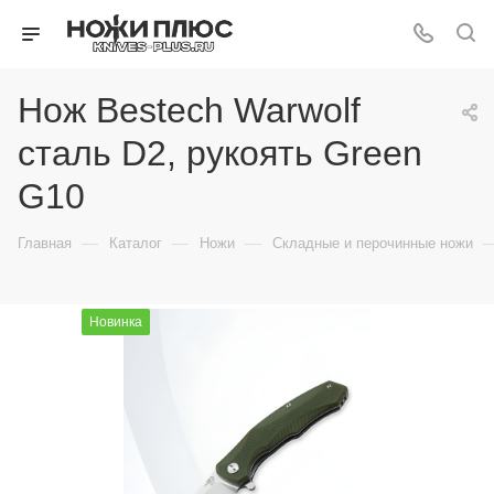
Нож Bestech Warwolf
сталь D2, рукоять Green
G10
—
—
—
Главная
Каталог
Ножи
Складные и перочинные ножи
Новинка