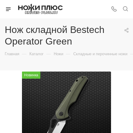
Нож складной Bestech
Operator Green
—
—
—
Главная
Каталог
Ножи
Складные и перочинные ножи
Новинка