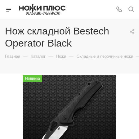
Нож складной Bestech
Operator Black
—
—
—
Главная
Каталог
Ножи
Складные и перочинные ножи
Новинка