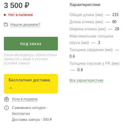
3 500
₽
Характеристики
Общая длина (мм)
—
215
Нет в наличии
Длина клинка (мм)
—
90
Нашли дешевле?
Ширина клинка (мм)
—
29
Максимальная толщина
обуха (мм)
—
3
ПОД ЗАКАЗ
Толщина сведения (мм)
—
Наши менеджеры обязательно
0.6
свяжутся с вами и уточнят
условия заказа
Толщина спусков у РК (мм)
—
0.8
Бесплатная доставка
Все характеристики
→
Хочу в подарок
Самовывоз сегодня -
бесплатно
Доставка завтра - 390 ₽