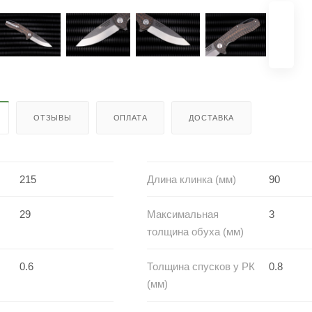
ОТЗЫВЫ
ОПЛАТА
ДОСТАВКА
215
Длина клинка (мм)
90
29
Максимальная
3
толщина обуха (мм)
0.6
Толщина спусков у РК
0.8
(мм)