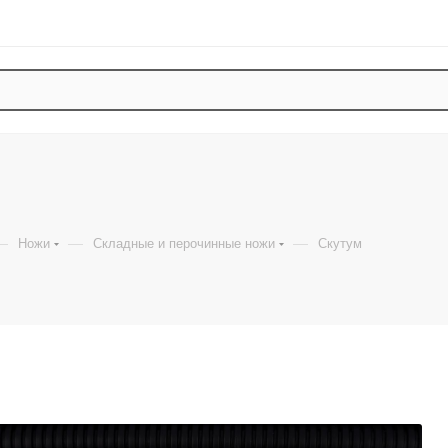
—
—
—
Ножи
Складные и перочинные ножи
Скутум