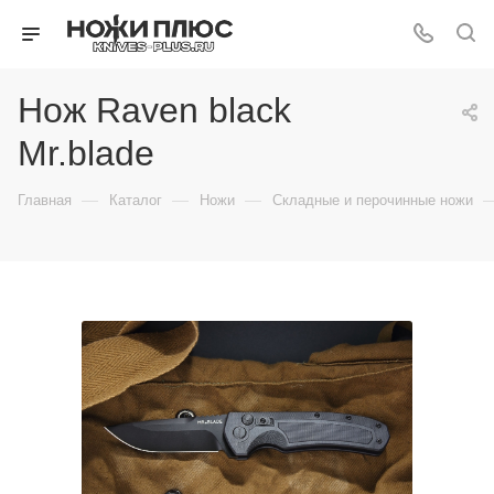
Нож Raven black
Mr.blade
—
—
—
Главная
Каталог
Ножи
Складные и перочинные ножи