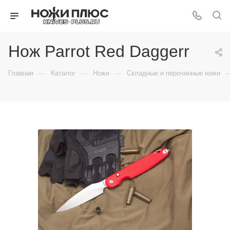
Нож Parrot Red Daggerr
—
—
—
Главная
Каталог
Ножи
Складные и перочинные ножи