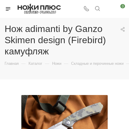
0
Нож adimanti by Ganzo
Skimen design (Firebird)
камуфляж
—
—
—
Главная
Каталог
Ножи
Складные и перочинные ножи