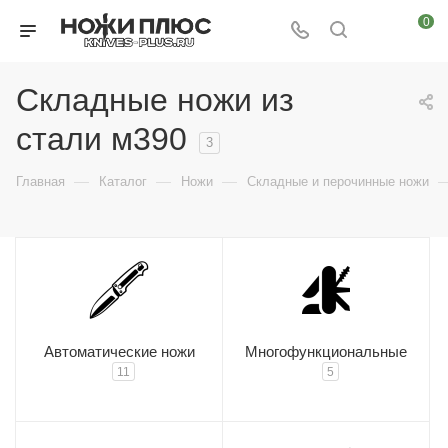
0
Складные ножи из
стали м390
3
—
—
—
Главная
Каталог
Ножи
Складные и перочинные ножи
Автоматические ножи
Многофункциональные
11
5