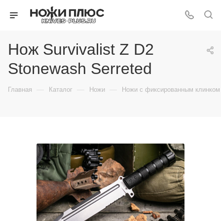
Нож Survivalist Z D2
Stonewash Serreted
—
—
—
Главная
Каталог
Ножи
Ножи с фиксированным клинком