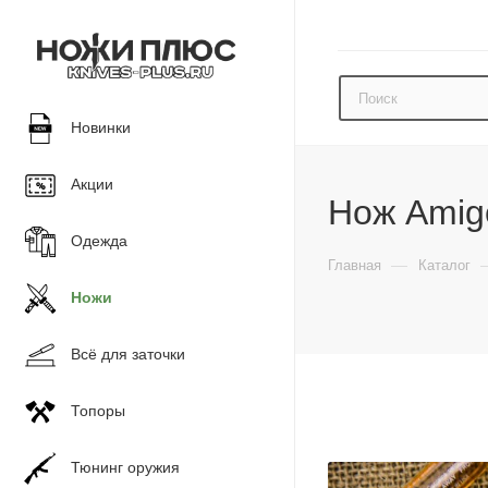
Новинки
Акции
Нож Amigo
Одежда
—
Главная
Каталог
Ножи
Всё для заточки
Топоры
Тюнинг оружия