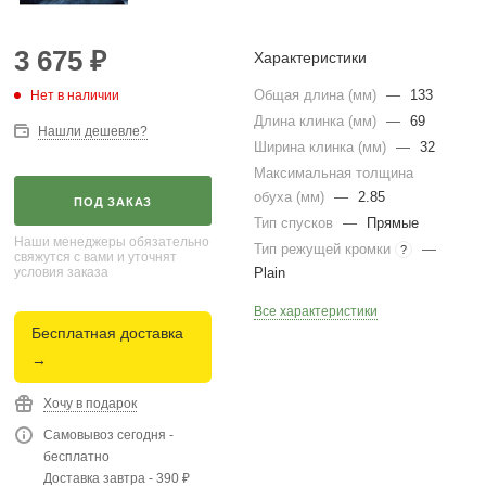
3 675
₽
Характеристики
Общая длина (мм)
—
133
Нет в наличии
Длина клинка (мм)
—
69
Нашли дешевле?
Ширина клинка (мм)
—
32
Максимальная толщина
обуха (мм)
—
2.85
ПОД ЗАКАЗ
Тип спусков
—
Прямые
Наши менеджеры обязательно
Тип режущей кромки
—
?
свяжутся с вами и уточнят
условия заказа
Plain
Все характеристики
Бесплатная доставка
→
Хочу в подарок
Самовывоз сегодня -
бесплатно
Доставка завтра - 390 ₽