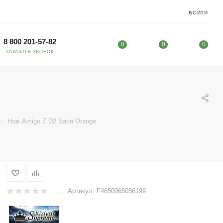
ВОЙТИ
8 800 201-57-82
0
0
0
ЗАКАЗАТЬ ЗВОНОК
—
Нож Amigo Z D2 Satin Orange
Артикул:
F4650065056199