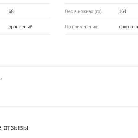
68
Вес в ножнах (гр)
164
оранжевый
По применению
нож на 
И
е отзывы