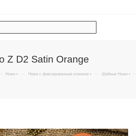
 Z D2 Satin Orange
—
—
—
Ножи
Ножи с фиксированным клинком
Шейные Ножи