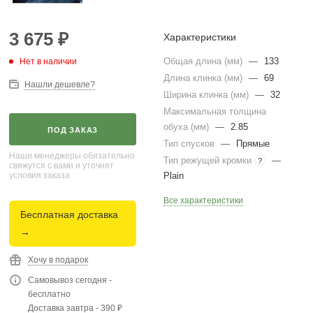
3 675
₽
Характеристики
Общая длина (мм)
—
133
Нет в наличии
Длина клинка (мм)
—
69
Нашли дешевле?
Ширина клинка (мм)
—
32
Максимальная толщина
обуха (мм)
—
2.85
ПОД ЗАКАЗ
Тип спусков
—
Прямые
Наши менеджеры обязательно
Тип режущей кромки
—
?
свяжутся с вами и уточнят
условия заказа
Plain
Все характеристики
Бесплатная доставка
→
Хочу в подарок
Самовывоз сегодня -
бесплатно
Доставка завтра - 390 ₽