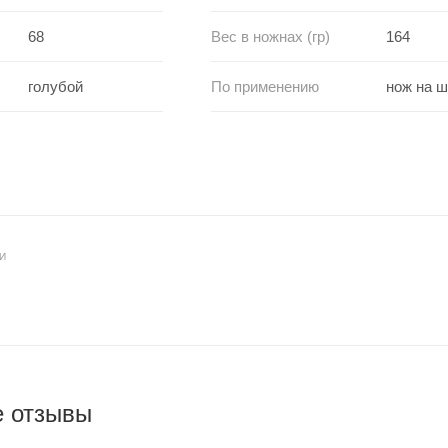
68
Вес в ножнах (гр)
164
голубой
По применению
нож на 
И
е отзывы