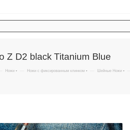
 Z D2 black Titanium Blue
—
—
—
Ножи
Ножи с фиксированным клинком
Шейные Ножи