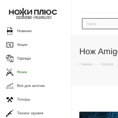
Новинки
Акции
Нож Amigo
Одежда
—
Главная
Каталог
Ножи
Всё для заточки
Топоры
Тюнинг оружия