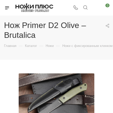
0
Нож Primer D2 Olive –
Brutalica
—
—
—
Главная
Каталог
Ножи
Ножи с фиксированным клинком