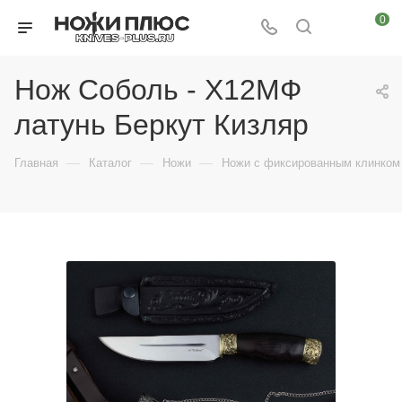
0
Нож Соболь - Х12МФ
латунь Беркут Кизляр
—
—
—
Главная
Каталог
Ножи
Ножи с фиксированным клинком