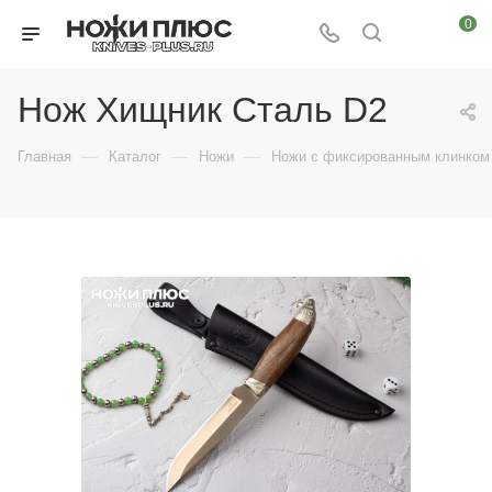
0
Нож Хищник Сталь D2
—
—
—
Главная
Каталог
Ножи
Ножи с фиксированным клинком