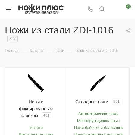
0
Ножи из стали ZDI-1016
827
—
—
—
Главная
Каталог
Ножи
Ножи из стали ZDI-1016
Ножи с
Складные ножи
291
фиксированным
Автоматические ножи
клинком
461
Многофункциональные
Мачете
Ножи бабочки и балисонги
Метательные ножи
Полуавтоматические ножи