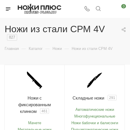
0
Ножи из стали CPM 4V
827
—
—
—
Главная
Каталог
Ножи
Ножи из стали CPM 4V
Ножи с
Складные ножи
291
фиксированным
Автоматические ножи
клинком
461
Многофункциональные
Мачете
Ножи бабочки и балисонги
Метательные ножи
Полуавтоматические ножи