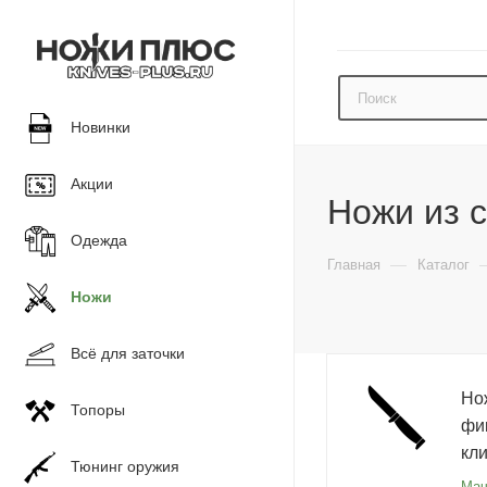
Новинки
Акции
Ножи из 
Одежда
—
Главная
Каталог
Ножи
Всё для заточки
Но
Топоры
фи
кл
Тюнинг оружия
Мач