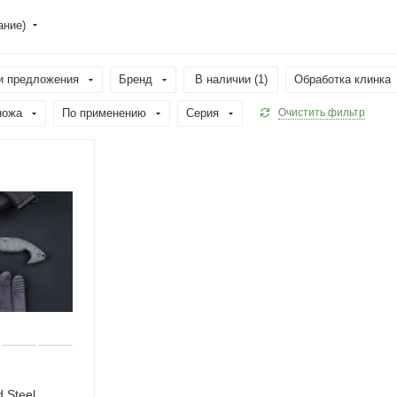
ание)
и предложения
Бренд
В наличии (
1
)
Обработка клинка
ножа
По применению
Серия
Очистить фильтр
 Steel