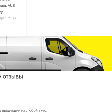
сталь AUS-
ry
Арт.: F21SS
е отзывы
 продукции на любой вкус.