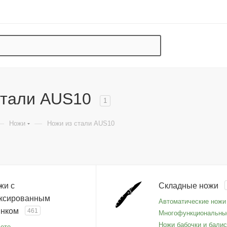
стали AUS10
1
—
—
Ножи
Ножи из стали AUS10
жи с
Складные ножи
ксированным
Автоматические ножи
инком
461
Многофункциональны
Ножи бабочки и балис
ете