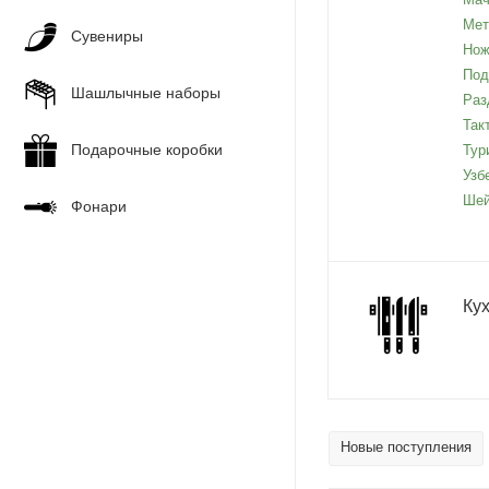
Мет
Сувениры
Нож
Под
Шашлычные наборы
Раз
Так
Подарочные коробки
Тур
Узб
Шей
Фонари
Ку
Новые поступления