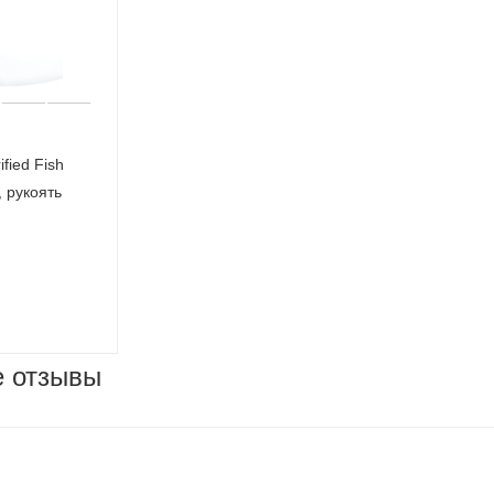
fied Fish
, рукоять
е отзывы