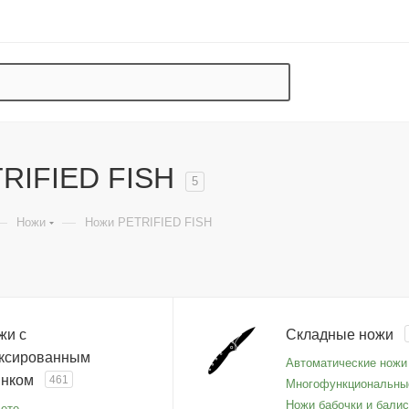
RIFIED FISH
5
—
—
Ножи
Ножи PETRIFIED FISH
жи с
Складные ножи
ксированным
Автоматические ножи
инком
461
Многофункциональны
Ножи бабочки и балис
ете