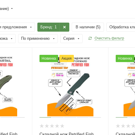
ание)
и предложения
Бренд
: 1
В наличии (
5
)
Обработка кл
ножа
По применению
Серия
Очистить фильтр
Новинка
Акция
Новинка
fied Fish
Складной нож Petrified Fish
Складной 