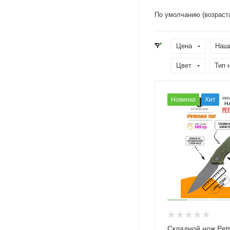
По умолчанию (возраст
Цена
Наш
Цвет
Тип 
Новинка
Хит
Складной нож Petri