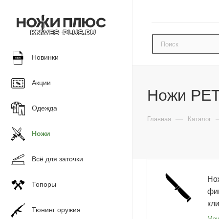
Новинки
Акции
Ножи PET
Одежда
—
Главная
Каталог
Ножи
Всё для заточки
Но
Топоры
фи
кл
Тюнинг оружия
Мач