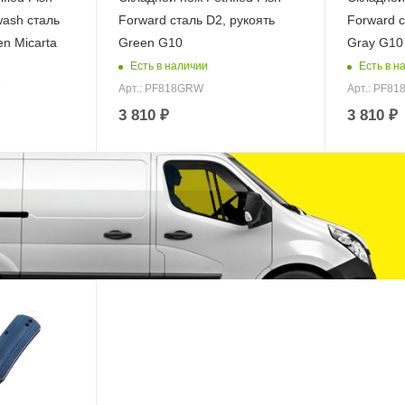
ewash сталь
Forward сталь D2, рукоять
Forward с
en Micarta
Green G10
Gray G10
Есть в наличии
Есть в н
Арт.: PF818GRW
Арт.: PF8
3 810
₽
3 810
₽