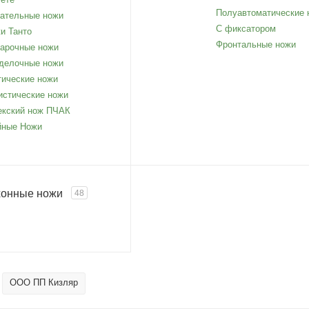
Полуавтоматические 
ательные ножи
С фиксатором
и Танто
Фронтальные ножи
арочные ножи
делочные ножи
тические ножи
истические ножи
екский нож ПЧАК
ные Ножи
хонные ножи
48
ООО ПП Кизляр