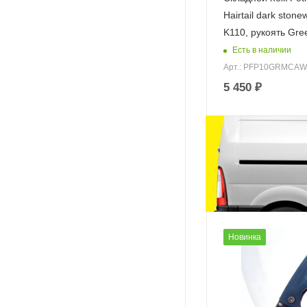
Hairtail dark ston
K110, рукоять Gre
Есть в наличии
Арт.: PFP10GRMCAW
5 450
₽
Новинка