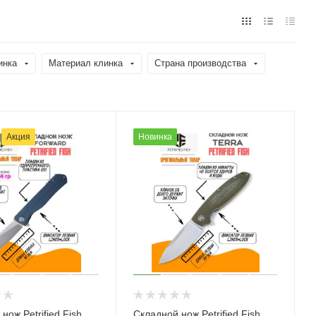
инка
Материал клинка
Страна производства
Акция
Новинка
нож Petrified Fish
Складной нож Petrified Fish