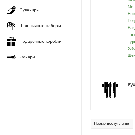
Мет
Сувениры
Нож
Под
Шашлычные наборы
Раз
Так
Подарочные коробки
Тур
Узб
Шей
Фонари
Ку
Новые поступления