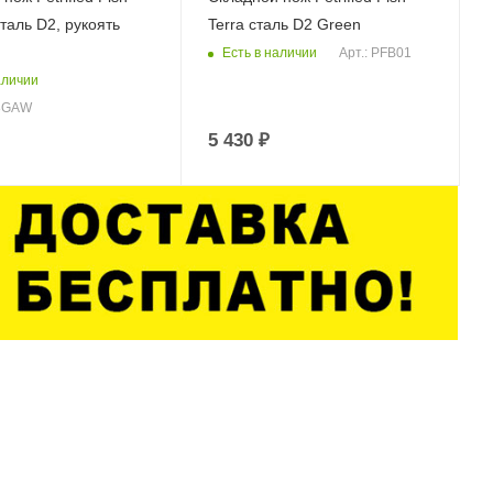
таль D2, рукоять
Terra сталь D2 Green
Есть в наличии
Арт.: PFB01
аличии
18GAW
5 430
₽