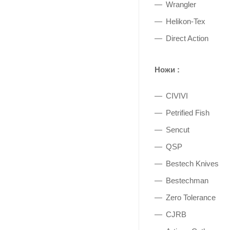
Wrangler
Helikon-Tex
Direct Action
Ножи :
CIVIVI
Petrified Fish
Sencut
QSP
Bestech Knives
Bestechman
Zero Tolerance
CJRB