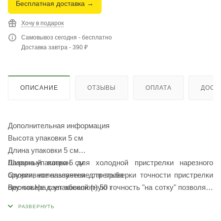
Бесплатная доставка →
Хочу в подарок
Самовывоз сегодня - бесплатно
Доставка завтра - 390 ₽
ОПИСАНИЕ
ОТЗЫВЫ
ОПЛАТА
ДОСТ
Дополнительная информация
Высота упаковки 5 см
Длина упаковки 5 см
Ширина упаковки 5 см
Лазерный патрон для холодной пристрелки нарезного
Спортивное назначение стрельба
оружия, используется для проверки точности пристрелки
Вес товара с упаковкой (г) 50 г
оружия.Не дает абсолютную точность "на сотку" позволяет
Страна производства Китай
зацепится за СТП как минимум 50м и меньше тратить
патронов на более точную пристрелку на 100Внимание - не