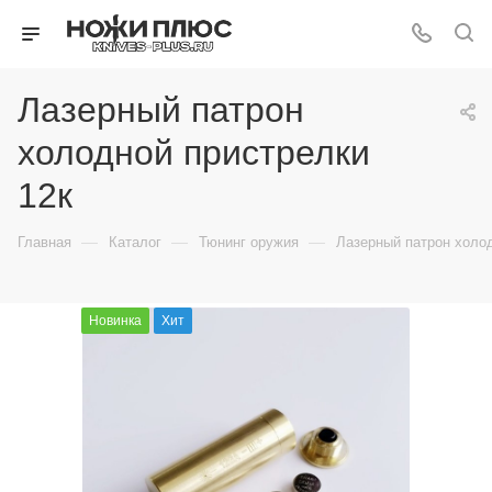
Лазерный патрон
холодной пристрелки
12к
—
—
—
Главная
Каталог
Тюнинг оружия
Лазерный патрон холод
Новинка
Хит