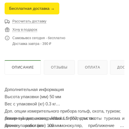
Бесплатная доставка →
Рассчитать доставку
Хочу в подарок
Самовывоз сегодня - бесплатно
Доставка завтра - 390 ₽
ОПИСАНИЕ
ОТЗЫВЫ
ОПЛАТА
ДОСТ
Дополнительная информация
Высота упаковки (мм) 50 мм
Вес с упаковкой (кг) 0.3 кг
Доп. опции измерительного прибора гольф, охота, туризм;
режим тумана; охота рыбалка строительство
Лазерный дальномер Artbul LS-650, для охоты туризма и
Длина упаковки (мм) 100 мм
прочее, работает как монокуляр, приближение 6х