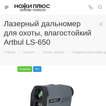
Лазерный дальномер
для охоты, влагостойкий
Artbul LS-650
—
—
—
Главная
Каталог
Тюнинг оружия
Лазерный дальномер дл
Новинка
Хит