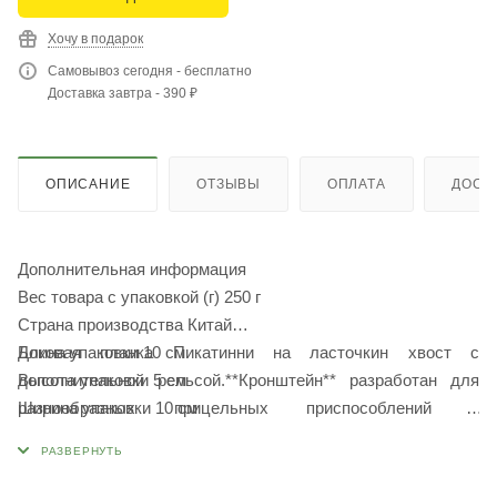
Хочу в подарок
Самовывоз сегодня - бесплатно
Доставка завтра - 390 ₽
ОПИСАНИЕ
ОТЗЫВЫ
ОПЛАТА
ДОСТ
Дополнительная информация
Вес товара с упаковкой (г) 250 г
Страна производства Китай
Длина упаковки 10 см
Боковая планка Пикатинни на ласточкин хвост с
Высота упаковки 5 см
дополнительной рельсой.**Кронштейн** разработан для
Ширина упаковки 10 см
разнообразных прицельных приспособлений и
Комплектация упаковка; кронштейн; Шестигранник; винты
вспомогательных элементов (коллиматоры, ЛЦУ и т.д.).
Закрепляется за счет сжатия при помощи рычага, что
обеспечивает отсутствие люфта. Устанавливается на