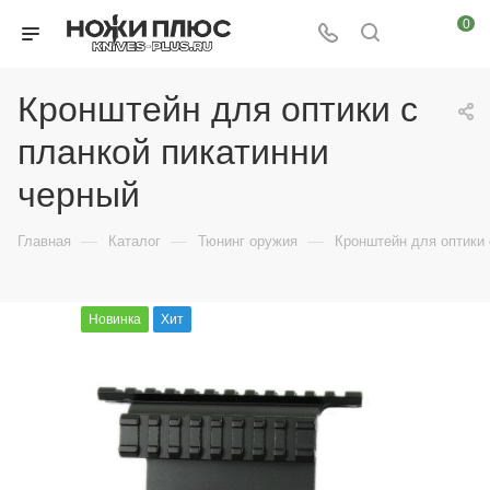
0
Кронштейн для оптики с
планкой пикатинни
черный
—
—
—
Главная
Каталог
Тюнинг оружия
Кронштейн для оптики 
Новинка
Хит