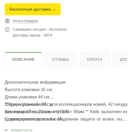
Бесплатная доставка →
Хочу в подарок
Самовывоз сегодня - бесплатно
Доставка завтра - 390 ₽
ОПИСАНИЕ
ОТЗЫВЫ
ОПЛАТА
ДОСТ
Дополнительная информация
Высота упаковки 16 см
Длина упаковки 44 см
Ширина упаковки 30 см
**Ударопрочный кейс для коллекционеров ножей, 42 гнезда
Вес товара без упаковки (г) 570 г
размером 42 на 20 мм, глубина - 90мм.** Кейс выполнен из
Страна производства Китай
ударопрочного пластика. Надежная защита от влаги, пыли
Технические особенности
и механических воздействий. Положительная плавучесть.