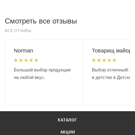
Материал изделия Ударопрочный пластик.
Клапан для выравнивания давления. Защитный ложемент
Другие функции
из вспененный пенопропилена не деформируется из-за
Транспортировка не опасный груз
частого использования в отличие от других подобных
Смотреть все отзывы
материалов. Вес: **570 г.** Размер: 380*280*13.5 мм.
ВСЕ ОТЗЫВЫ
Norman
Товарищ майор.
Большой выбор продукции
Выбор отличный! Хо
на любой вкус.
в детстве в Детском
КАТАЛОГ
АКЦИИ