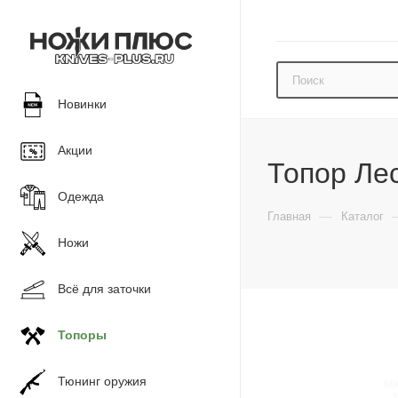
Новинки
Акции
Топор Ле
Одежда
—
Главная
Каталог
Ножи
Всё для заточки
Топоры
Тюнинг оружия