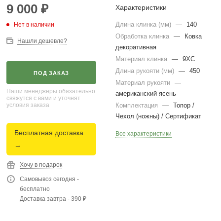
9 000
₽
Характеристики
Длина клинка (мм)
—
140
Нет в наличии
Обработка клинка
—
Ковка
Нашли дешевле?
декоративная
Материал клинка
—
9ХС
Длина рукояти (мм)
—
450
ПОД ЗАКАЗ
Материал рукояти
—
Наши менеджеры обязательно
американский ясень
свяжутся с вами и уточнят
условия заказа
Комплектация
—
Топор /
Чехол (ножны) / Сертификат
Бесплатная доставка
Все характеристики
→
Хочу в подарок
Самовывоз сегодня -
бесплатно
Доставка завтра - 390 ₽