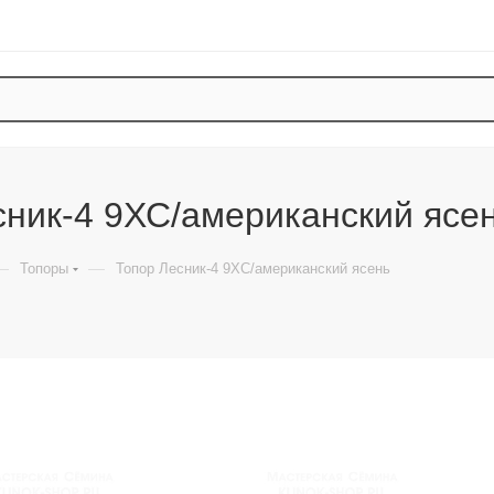
сник-4 9ХС/американский ясе
—
—
Топоры
Топор Лесник-4 9ХС/американский ясень