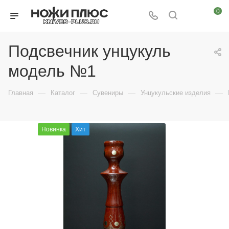
0
Подсвечник унцукуль
модель №1
—
—
—
—
Главная
Каталог
Сувениры
Унцукульские изделия
Новинка
Хит