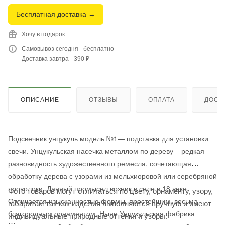
Бесплатная доставка →
Хочу в подарок
Самовывоз сегодня - бесплатно
Доставка завтра - 390 ₽
ОПИСАНИЕ
ОТЗЫВЫ
ОПЛАТА
ДОСТ
Подсвечник унцукуль модель №1— подставка для установки
свечи. Унцукульская насечка металлом по дереву – редкая
разновидность художественного ремесла, сочетающая
обработку дерева с узорами из мельхиоровой или серебряной
проволоки. Данный промысел возник в селе в 18 веке.
Фото товаров могут отличаться по цвету, орнаменту, узору,
Отличается изысканностью формы, простейшим, весьма
габаритам так как изделия выполняются вручную и имеют
благородным орнаментом. Ныне Унцукульская фабрика
индивидуальные природные оттенки и узоры.