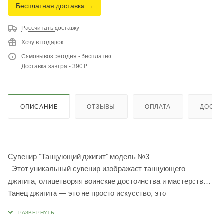
Бесплатная доставка →
Рассчитать доставку
Хочу в подарок
Самовывоз сегодня - бесплатно
Доставка завтра - 390 ₽
ОПИСАНИЕ
ОТЗЫВЫ
ОПЛАТА
ДОСТ
Сувенир "Танцующий джигит" модель №3
Этот уникальный сувенир изображает танцующего
джигита, олицетворяя воинские достоинства и мастерство.
Танец джигита — это не просто искусство, это
демонстрация умения свободно и легко обращаться с
острыми ножами, метать их в цель, совершать высокие