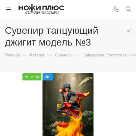
Сувенир танцующий
джигит модель №3
—
—
—
Главная
Каталог
Сувениры
Кавказские Статуэтки и Фиг
Новинка
Хит