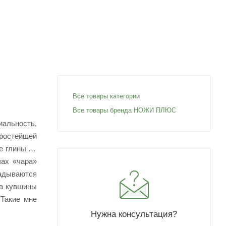
Все товары категории
Все товары бренда НОЖИ ПЛЮС
альность,
ростейшей
е глины до
чах «чара»
ладываются
на кувшины
я
 Такие мне
Нужна консультация?