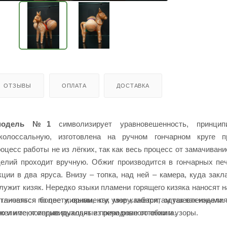
ОТЗЫВЫ
ОПЛАТА
ДОСТАВКА
 модель №1
символизирует уравновешенность, принципи
олоссальную, изготовлена на ручном гончарном круге п
оцесс работы не из лёгких, так как весь процесс от замачивани
делий проходит вручную. Обжиг производится в гончарных пе
ции в два яруса. Внизу – топка, над ней – камера, куда зак
лужит кизяк. Нередко языки пламени горящего кизяка наносят 
тличаться по цвету, орнаменту, узору, габаритам так как издели
становятся более живыми, как мне кажется, одушевленными.
ю и имеют индивидуальные природные оттенки и узоры.
жели те, которые выходят из печи ровного обжига.