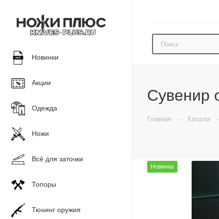
Новинки
Акции
Сувенир 
Одежда
—
Главная
Каталог
Ножи
Всё для заточки
Новинка
Топоры
Тюнинг оружия