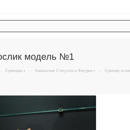
ослик модель №1
—
—
—
Сувениры
Кавказские Статуэтки и Фигурки
Сувенир осли