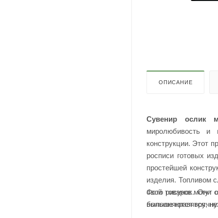
ОПИСАНИЕ
Сувенир ослик
миролюбивость и к
конструкции. Этот пр
росписи готовых из
простейшей конструк
изделия. Топливом с
Фото товаров могут о
свой рисунок. Они 
выполняются вручну
больше нравятся, не