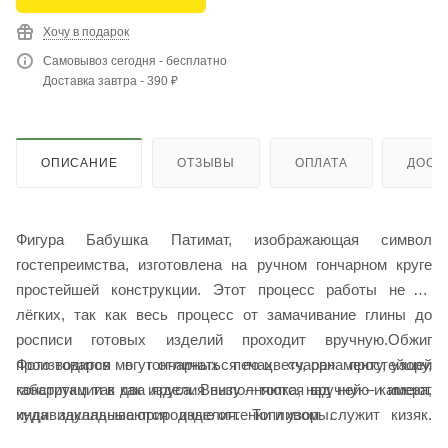
Хочу в подарок
Самовывоз сегодня - бесплатно
Доставка завтра - 390 ₽
ОПИСАНИЕ
ОТЗЫВЫ
ОПЛАТА
ДОСТ
Фигура Бабушка Патимат, изображающая символ
гостепреимства, изготовлена на ручном гончарном круге
простейшей конструкции. Этот процесс работы не из
лёгких, так как весь процесс от замачивание глины до
росписи готовых изделий проходит вручную.Обжиг
Фото товаров могут отличаться по цвету, орнаменту, узору,
производится в гончарных печах «чара» простейшей
габаритам так как изделия выполняются вручную и имеют
конструкции в два яруса. Внизу – топка, над ней – камера,
индивидуальные природные оттенки и узоры.
куда закладываются изделия. Топливом служит кизяк.
Нередко языки пламени горящего кизяка наносят на