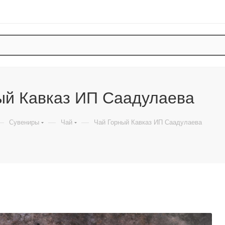
ый Кавказ ИП Саадулаева
—
—
—
Сувениры
Чай
Чай Горный Кавказ ИП Саадулаева