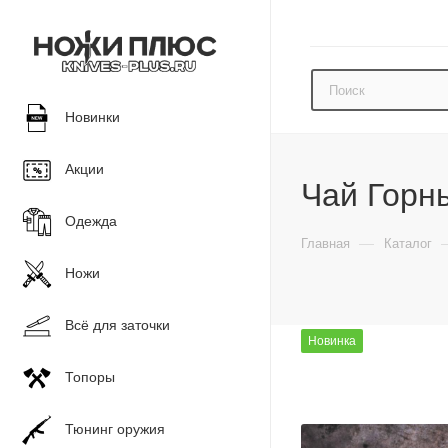
Новинки
Акции
Чай Горн
Одежда
—
Главная
Каталог
Ножи
Всё для заточки
Новинка
Топоры
Тюнинг оружия