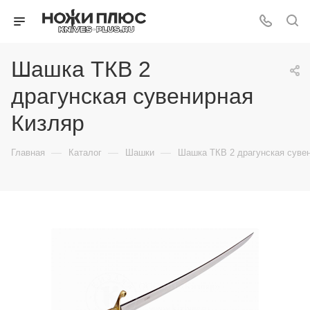
Шашка ТКВ 2
драгунская сувенирная
Кизляр
—
—
—
Главная
Каталог
Шашки
Шашка ТКВ 2 драгунская суве