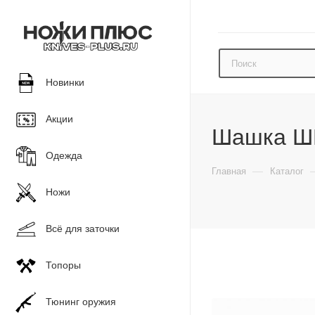
Новинки
Акции
Шашка ШК
Одежда
—
Главная
Каталог
Ножи
Всё для заточки
Топоры
Тюнинг оружия