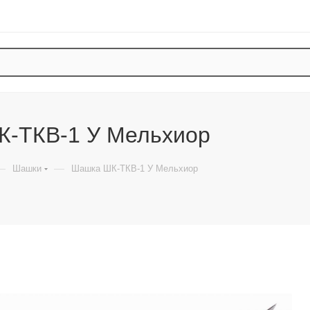
-ТКВ-1 У Мельхиор
—
—
Шашки
Шашка ШК-ТКВ-1 У Мельхиор