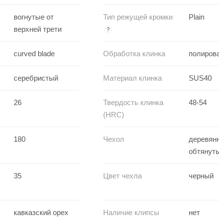
вогнутые от
Тип режущей кромки
Plain
верхней трети
?
curved blade
Обработка клинка
полиров
серебристый
Материал клинка
SUS40
26
Твердость клинка
48-54
(HRC)
180
Чехол
деревян
обтянут
35
Цвет чехла
черный
кавказский орех
Наличие клипсы
нет