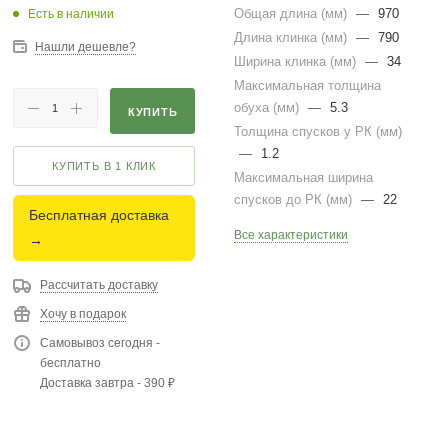
Общая длина (мм)
—
970
Есть в наличии
Длина клинка (мм)
—
790
Нашли дешевле?
Ширина клинка (мм)
—
34
Максимальная толщина
обуха (мм)
—
5.3
КУПИТЬ
Толщина спусков у РК (мм)
—
1.2
КУПИТЬ В 1 КЛИК
Максимальная ширина
спусков до РК (мм)
—
22
Бесплатная доставка
Все характеристики
→
Рассчитать доставку
Хочу в подарок
Самовывоз сегодня -
бесплатно
Доставка завтра - 390 ₽