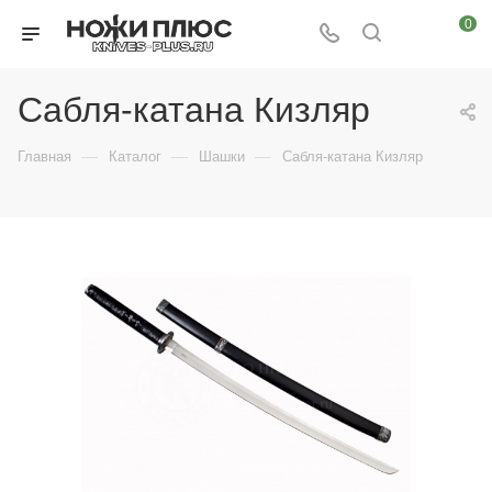
0
Сабля-катана Кизляр
—
—
—
Главная
Каталог
Шашки
Сабля-катана Кизляр