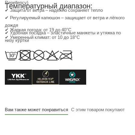
Repellency)
Температурный диапазон:
✔ Защита от ветра – надёжно сохраняет тепло
✔ Регулируемый капюшон – защищает от ветра и лёгкого
дождя
✔ Жаркая погода: от 19 до 40°C
✔ Удобная посадка – эластичные манжеты и утяжка по
✔ Умеренный климат: от 10 до 18°C
низу куртки
Вам также может понравиться
С этим товаром покупают