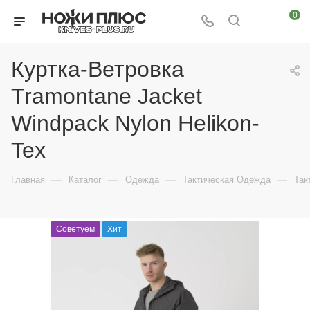
0
Куртка-Ветровка
Tramontane Jacket
Windpack Nylon Helikon-
Tex
—
—
—
—
Главная
Каталог
Одежда
Тактическая Одежда
Так
Советуем
Хит